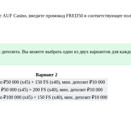
е AUF Casino, введите промокод FRED50 в соответствующее пол
 депозита. Вы можете выбрать один из двух вариантов для каждо
Вариант 2
о ₽50 000 (x45) + 150 FS (x40), мин. депозит ₽10 000
 ₽50 000 (x45) + 200 FS (x40), мин. депозит ₽10 000
о ₽100 000 (x45) + 150 FS (x40), мин. депозит ₽10 000