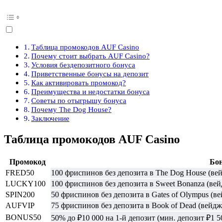
Таблица промокодов AUF Casino
Почему стоит выбрать AUF Casino?
Условия бездепозитного бонуса
Приветственные бонусы на депозит
Как активировать промокод?
Преимущества и недостатки бонуса
Советы по отыгрышу бонуса
Почему The Dog House?
Заключение
Таблица промокодов AUF Casino
Промокод
Бон
FRED50
100 фриспинов без депозита в The Dog House (ве
LUCKY100
100 фриспинов без депозита в Sweet Bonanza (вей
SPIN200
50 фриспинов без депозита в Gates of Olympus (в
AUFVIP
75 фриспинов без депозита в Book of Dead (вейдже
BONUS50
50% до ₽10 000 на 1-й депозит (мин. депозит ₽1 5