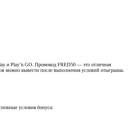
lay и Play’n GO. Промокод FRED50 — это отличная
нов можно вывести после выполнения условий отыгрыша.
сновные условия бонуса: